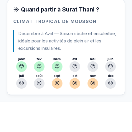
☀️ Quand partir à Surat Thani ?
CLIMAT TROPICAL DE MOUSSON
Décembre à Avril — Saison sèche et ensoleillée,
idéale pour les activités de plein air et les
excursions insulaires.
janv
fév
mars
avr
mai
juin
😊
😊
😊
😐
😐
😐
juil
août
sept
oct
nov
déc
😐
😐
😞
😞
😞
😐
À Surat Thani — Planifiez votre séjour
📍
Hébergement, activités et bons plans sélectionnés pour vous