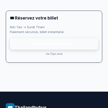
🎟 Réservez votre billet
Koh Tao → Surat Thani
Paiement sécurisé, billet instantané.
Voir toutes les options →
via 12go.asia
🚌
Thailandbybus