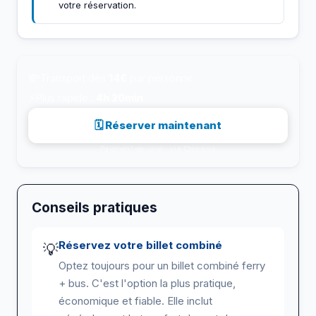
votre réservation.
💸
Transport dès
14€
par personne
⚡
Plus rapide :
4h 20min
🗓 Réserver maintenant
Paiement sécurisé · via 12go.asia
Conseils pratiques
Réservez votre billet combiné
💡
Optez toujours pour un billet combiné ferry
+ bus. C'est l'option la plus pratique,
économique et fiable. Elle inclut