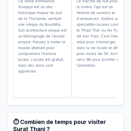
Ce chedi d'influence
Le marché de nuit près de
Srivijaya est un site
la rivière Tapi est un
historique majeur du sud
festival de saveurs et
de la Thaïlande, abritant
d'ambiances. Goûtez aux
une relique du Bouddha.
spécialités locales comme
Son architecture unique est
le 'Phad Thai' ou les fruits
un témoignage de l'ancien
de mer frais. C'est l'endroit
empire. Pensez à visiter le
idéal pour s'immerger
musée attenant pour
dans la vie locale et dîner
comprendre l'histoire
pour moins de 5€. Arrivez
locale. L'accès est gratuit,
vers 18h pour profiter de
mais des dons sont
l'animation.
appréciés.
⏱️ Combien de temps pour visiter
Surat Thani ?