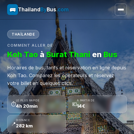
🚌
Thailand
By
Bus
.com
THAÏLANDE
COMMENT ALLER DE
Koh Tao
à
Surat Thani
en
Bus
Horaires de bus, tarifs et réservation en ligne depuis
Koh Tao. Comparez les opérateurs et réservez
votre billet en quelques clics.
LE PLUS RAPIDE
À PARTIR DE
⏱
💶
4h 20min
14€
DISTANCE
📍
282 km