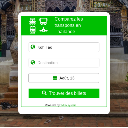
Comparez les
transports en
Thaïlande
Août, 13
Trouver des billets
Powered by
12Go system