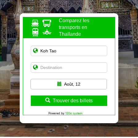
Comparez les
transports en
Thaïlande
Août, 12
Trouver des billets
Powered by
12Go system