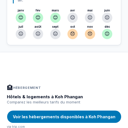
janv
fév
mars
avr
mai
juin
😊
😊
😊
😐
😐
😐
juil
août
sept
oct
nov
déc
😐
😐
😐
😞
😞
😊
À Koh Phangan — Planifiez votre séjour
📍
Hébergement, activités et bons plans sélectionnés pour vous
🏨
HÉBERGEMENT
Hôtels & logements à Koh Phangan
Comparez les meilleurs tarifs du moment
Voir les hébergements disponibles à Koh Phangan
via trip.com