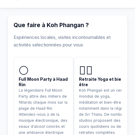
Que faire à Koh Phangan ?
Expériences locales, visites incontournables et
activités sélectionnées pour vous
INCONTOURNABLE
🌕
🧘‍♀️
Full Moon Party à Haad
Retraite Yoga et bien-
Rin
être
La légendaire Full Moon
Koh Phangan est un centre
Party attire des milliers de
mondial de yoga,
fêtards chaque mois sur la
méditation et bien-être,
plage de Haad Rin.
notamment dans la région
Attendez-vous à de la
de Sri Thanu. De nombreux
musique électronique, des
studios proposent des
seaux d'alcool colorés et
cours quotidiens ou des
une ambiance électrique
retraites complètes.