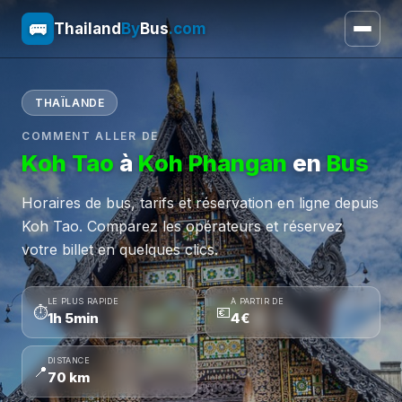
🚌
Thailand
By
Bus
.com
THAÏLANDE
COMMENT ALLER DE
Koh Tao
à
Koh Phangan
en
Bus
Horaires de bus, tarifs et réservation en ligne depuis
Koh Tao. Comparez les opérateurs et réservez
votre billet en quelques clics.
LE PLUS RAPIDE
À PARTIR DE
⏱
💶
1h 5min
4€
DISTANCE
📍
70 km