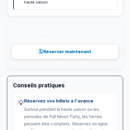
haute saison.
💸
Transport dès
4€
par personne
⚡
Plus rapide :
1h 5min
🗓 Réserver maintenant
Paiement sécurisé · via 12go.asia
Conseils pratiques
Réservez vos billets à l'avance
💡
Surtout pendant la haute saison ou les
périodes de Full Moon Party, les ferries
peuvent être complets. Réservez en ligne