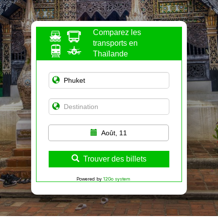
Comparez les
transports en
Thaïlande
Août, 11
Trouver des billets
Powered by
12Go system