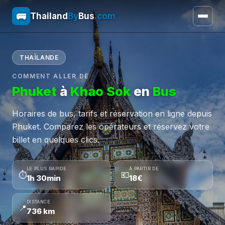
🚌
Thailand
By
Bus
.com
THAÏLANDE
COMMENT ALLER DE
Phuket
à
Khao Sok
en
Bus
Horaires de bus, tarifs et réservation en ligne depuis
Phuket. Comparez les opérateurs et réservez votre
billet en quelques clics.
LE PLUS RAPIDE
À PARTIR DE
⏱
💶
1h 30min
18€
DISTANCE
📍
736 km