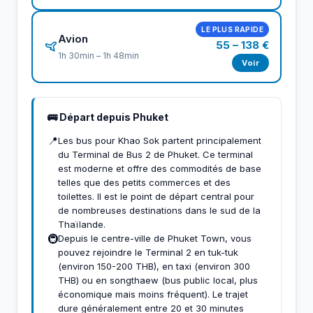
LE PLUS RAPIDE
Avion
55 – 138 €
1h 30min – 1h 48min
Voir
🚌 Départ depuis Phuket
📍
Les bus pour Khao Sok partent principalement
du Terminal de Bus 2 de Phuket. Ce terminal
est moderne et offre des commodités de base
telles que des petits commerces et des
toilettes. Il est le point de départ central pour
de nombreuses destinations dans le sud de la
Thaïlande.
🚇
Depuis le centre-ville de Phuket Town, vous
pouvez rejoindre le Terminal 2 en tuk-tuk
(environ 150-200 THB), en taxi (environ 300
THB) ou en songthaew (bus public local, plus
économique mais moins fréquent). Le trajet
dure généralement entre 20 et 30 minutes