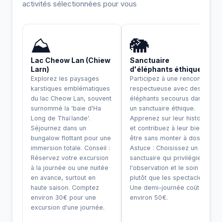
activités sélectionnées pour vous
INCONTOURNABLE
⛰️
🐘
Lac Cheow Lan (Chiew
Sanctuaire
Larn)
d'éléphants éthique
Explorez les paysages
Participez à une rencontre
karstiques emblématiques
respectueuse avec des
du lac Cheow Lan, souvent
éléphants secourus dans
surnommé la 'baie d'Ha
un sanctuaire éthique.
Long de Thaïlande'.
Apprenez sur leur histoire
Séjournez dans un
et contribuez à leur bien-
bungalow flottant pour une
être sans monter à dos.
immersion totale. Conseil :
Astuce : Choisissez un
Réservez votre excursion
sanctuaire qui privilégie
à la journée ou une nuitée
l'observation et le soin
en avance, surtout en
plutôt que les spectacles.
haute saison. Comptez
Une demi-journée coûte
environ 30€ pour une
environ 50€.
excursion d'une journée.