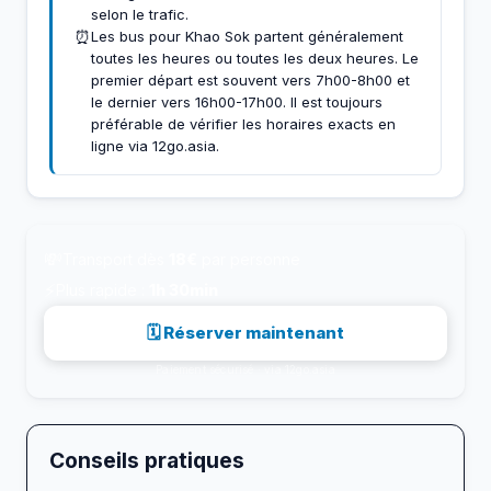
selon le trafic.
⏰
Les bus pour Khao Sok partent généralement
toutes les heures ou toutes les deux heures. Le
premier départ est souvent vers 7h00-8h00 et
le dernier vers 16h00-17h00. Il est toujours
préférable de vérifier les horaires exacts en
ligne via 12go.asia.
💸
Transport dès
18€
par personne
⚡
Plus rapide :
1h 30min
🗓 Réserver maintenant
Paiement sécurisé · via 12go.asia
Conseils pratiques