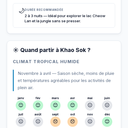
🌙
DURÉE RECOMMANDÉE
2 à 3 nuits — Idéal pour explorer le lac Cheow
Lan et la jungle sans se presser.
☀️ Quand partir à Khao Sok ?
CLIMAT TROPICAL HUMIDE
Novembre à avril — Saison sèche, moins de pluie
et températures agréables pour les activités de
plein air.
janv
fév
mars
avr
mai
juin
😊
😊
😊
😊
😐
😐
juil
août
sept
oct
nov
déc
😐
😐
😞
😞
😐
😊