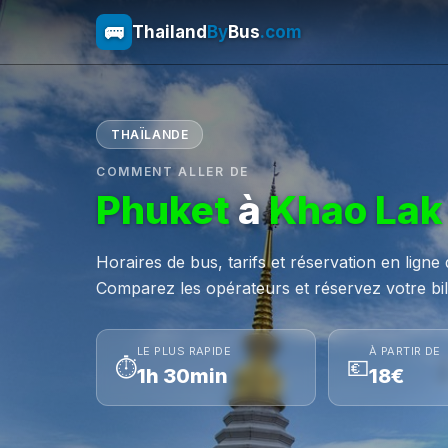
🚌
Thailand
By
Bus
.com
THAÏLANDE
COMMENT ALLER DE
Phuket
à
Khao Lak
Horaires de bus, tarifs et réservation en ligne
Comparez les opérateurs et réservez votre bill
LE PLUS RAPIDE
À PARTIR DE
⏱
💶
1h 30min
18€