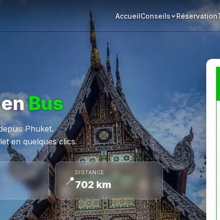
Accueil
Réservation
Conseils
en
Bus
 depuis Phuket.
et en quelques clics.
DISTANCE
📍
702 km