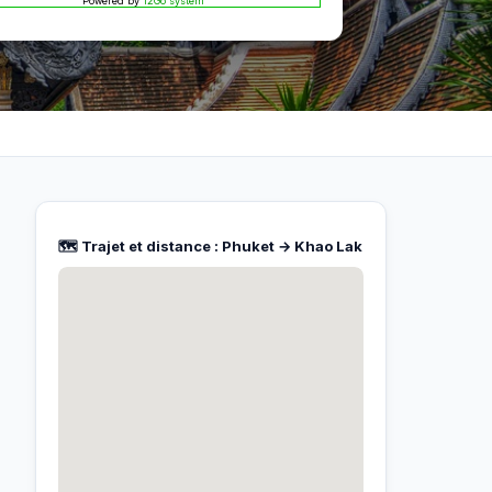
Powered by
12Go system
🗺️ Trajet et distance : Phuket → Khao Lak