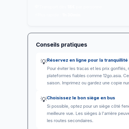
💸
Transport dès
18€
par personne
⚡
Plus rapide :
1h 30min
Conseils pratiques
Réservez en ligne pour la tranquillité
💡
Pour éviter les tracas et les prix gonflés,
plateformes fiables comme 12go.asia. Cela
saison. Imprimez ou gardez une copie nu
Choisissez le bon siège en bus
💡
Si possible, optez pour un siège côté fen
meilleure vue. Les sièges à l'arrière peuv
les routes secondaires.