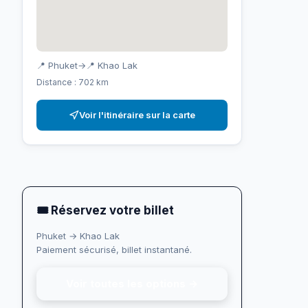
📍 Phuket
→
📍 Khao Lak
Distance : 702 km
Voir l'itinéraire sur la carte
🎟 Réservez votre billet
Phuket → Khao Lak
Paiement sécurisé, billet instantané.
Voir toutes les options →