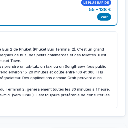
LE PLUS RAPIDE
55 – 138 €
Voir
de Bus 2 de Phuket (Phuket Bus Terminal 2). C'est un grand
nies de bus, des petits commerces et des toilettes. Il est
Phuket Town.
z prendre un tuk-tuk, un taxi ou un Songthaew (bus public
t prend environ 15-20 minutes et coûte entre 100 et 300 THB
e négociateur. Des applications comme Grab peuvent aussi
u Terminal 2, généralement toutes les 30 minutes à 1 heure,
s-midi (vers 18h00). Il est toujours préférable de consulter les