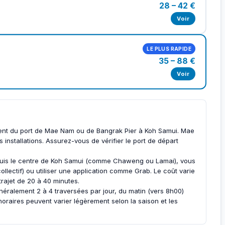
28 – 42 €
Voir
LE PLUS RAPIDE
35 – 88 €
Voir
ment du port de Mae Nam ou de Bangrak Pier à Koh Samui. Mae
 installations. Assurez-vous de vérifier le port de départ
puis le centre de Koh Samui (comme Chaweng ou Lamai), vous
llectif) ou utiliser une application comme Grab. Le coût varie
rajet de 20 à 40 minutes.
néralement 2 à 4 traversées par jour, du matin (vers 8h00)
horaires peuvent varier légèrement selon la saison et les