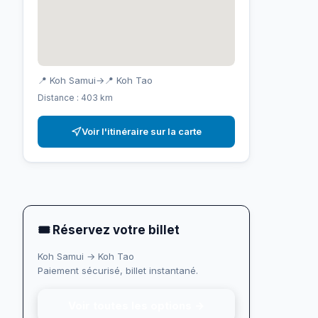
📍 Koh Samui
→
📍 Koh Tao
Distance : 403 km
Voir l'itinéraire sur la carte
🎟 Réservez votre billet
Koh Samui → Koh Tao
Paiement sécurisé, billet instantané.
Voir toutes les options →