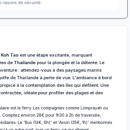
 raisons de sécurité.
à
Koh Tao
est une étape excitante, marquant
sées de
Thaïlande
pour la plongée et la détente. Le
'aventure : attendez-vous à des paysages marins
 golfe de Thaïlande à perte de vue. L'ambiance à bord
ropice à la contemplation des îles qui défilent. Une
contractée, idéale pour profiter des plages et des
populaire est le ferry. Les compagnies comme Lomprayah ou
. Comptez environ 28€ pour 1h30 à 2h de traversée,
édiaires. Le 'Bus (14€, 6h)' et 'Avion (35€, 1h)' mentionnés
u'à un autre port, puis un ferry, ce qui allonge