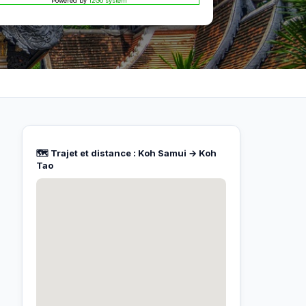
Powered by
12Go system
🗺️ Trajet et distance : Koh Samui → Koh
Tao