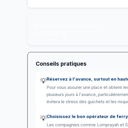
💸
Transport dès
14€
par personne
⚡
Plus rapide :
1h
Conseils pratiques
Réservez à l'avance, surtout en haut
💡
Pour vous assurer une place et obtenir les 
plusieurs jours à l'avance, particulièreme
évitera le stress des guichets et les risq
Choisissez le bon opérateur de ferry
💡
Les compagnies comme Lomprayah et Song