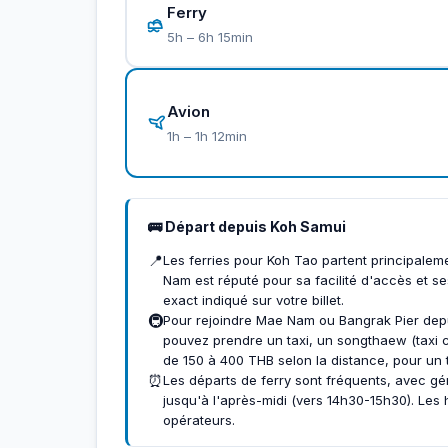
Ferry
5h – 6h 15min
Avion
1h – 1h 12min
🚌 Départ depuis Koh Samui
📍
Les ferries pour Koh Tao partent principale
Nam est réputé pour sa facilité d'accès et ses
exact indiqué sur votre billet.
🚇
Pour rejoindre Mae Nam ou Bangrak Pier de
pouvez prendre un taxi, un songthaew (taxi co
de 150 à 400 THB selon la distance, pour un t
⏰
Les départs de ferry sont fréquents, avec gé
jusqu'à l'après-midi (vers 14h30-15h30). Les 
opérateurs.