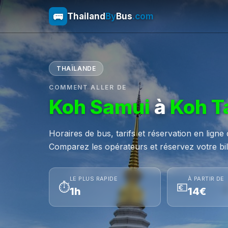
🚌
Thailand
By
Bus
.com
THAÏLANDE
COMMENT ALLER DE
Koh Samui
à
Koh T
Horaires de bus, tarifs et réservation en lign
Comparez les opérateurs et réservez votre bill
LE PLUS RAPIDE
À PARTIR DE
⏱
💶
1h
14€