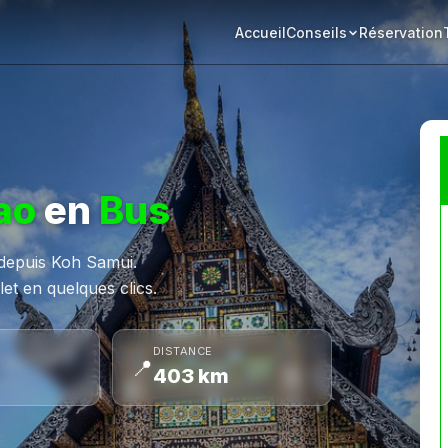
Accueil
Réservation
Conseils
ao
en
Bus
e depuis Koh Samui.
et en quelques clics.
DISTANCE
📍
403 km