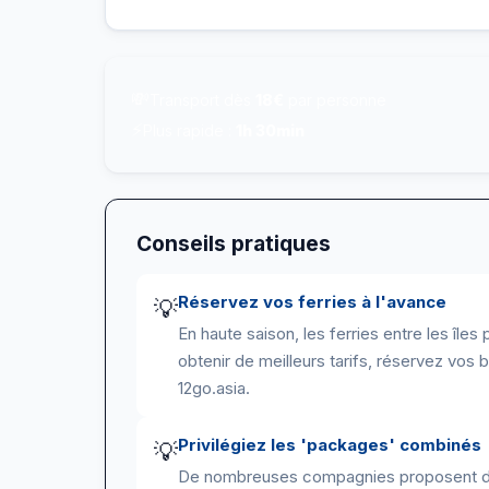
💸
Transport dès
18€
par personne
⚡
Plus rapide :
1h 30min
Conseils pratiques
Réservez vos ferries à l'avance
💡
En haute saison, les ferries entre les île
obtenir de meilleurs tarifs, réservez vos b
12go.asia.
Privilégiez les 'packages' combinés
💡
De nombreuses compagnies proposent des 