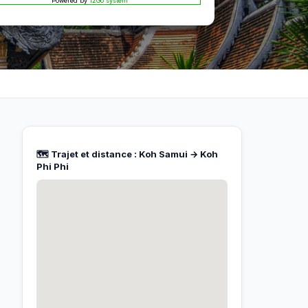
Powered by
12Go system
🗺️ Trajet et distance : Koh Samui → Koh
Phi Phi