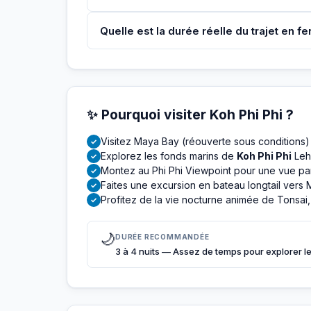
Quelle est la durée réelle du trajet en f
✨ Pourquoi visiter Koh Phi Phi ?
Visitez Maya Bay (réouverte sous conditions)
✓
Explorez les fonds marins de
Koh Phi Phi
Leh 
✓
Montez au Phi Phi Viewpoint pour une vue pan
✓
Faites une excursion en bateau longtail ver
✓
Profitez de la vie nocturne animée de Tonsai
✓
🌙
DURÉE RECOMMANDÉE
3 à 4 nuits — Assez de temps pour explorer les 