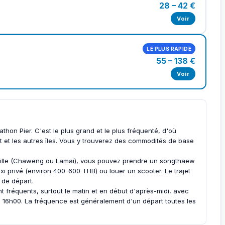
28 – 42 €
Voir
LE PLUS RAPIDE
55 – 138 €
Voir
thon Pier. C'est le plus grand et le plus fréquenté, d'où
ent et les autres îles. Vous y trouverez des commodités de base
-ville (Chaweng ou Lamai), vous pouvez prendre un songthaew
axi privé (environ 400-600 THB) ou louer un scooter. Le trajet
 de départ.
t fréquents, surtout le matin et en début d'après-midi, avec
rs 16h00. La fréquence est généralement d'un départ toutes les