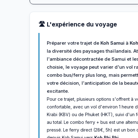
🛣️ L'expérience du voyage
Préparer votre trajet de
Koh Samui
à
Koh
la diversité des paysages thaïlandais. A
l'ambiance décontractée de Samui et les
choisie, le voyage peut varier d'un vol 
combo bus/ferry plus long, mais permettan
votre décision, l'anticipation de la beau
excitante.
Pour ce trajet, plusieurs options s'offrent à vo
confortable, avec un vol d'environ 1 heure 
Krabi (KBV) ou de Phuket (HKT), suivi d'un fe
au total. Le combo ferry + bus est une alter
pressé. Le ferry direct (28€, 5h) est un bon
depuis Koh Samui vers
Koh Phi Phi
.