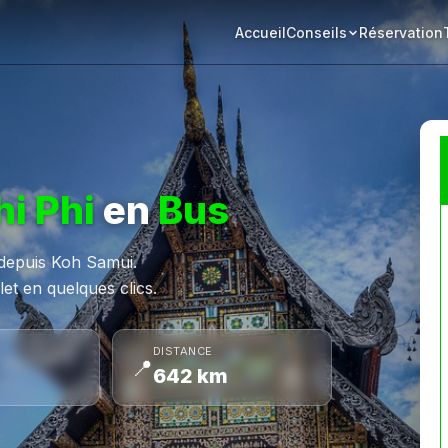
Accueil
Réservation
Conseils
i Phi
en
Bus
e depuis Koh Samui.
et en quelques clics.
DISTANCE
📍
642 km