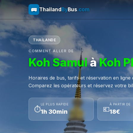
🚌
Thailand
By
Bus
.com
THAÏLANDE
COMMENT ALLER DE
Koh Samui
à
Koh Ph
Horaires de bus, tarifs et réservation en lign
Comparez les opérateurs et réservez votre bill
LE PLUS RAPIDE
À PARTIR DE
⏱
💶
1h 30min
18€