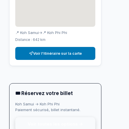
📍 Koh Samui
→
📍 Koh Phi Phi
Distance : 642 km
Voir l'itinéraire sur la carte
🎟 Réservez votre billet
Koh Samui → Koh Phi Phi
Paiement sécurisé, billet instantané.
Voir toutes les options →