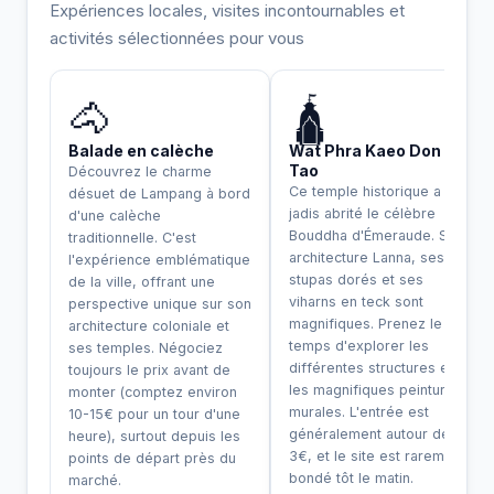
Expériences locales, visites incontournables et
activités sélectionnées pour vous
INCONTOURNABLE
🐴
🛕
Balade en calèche
Wat Phra Kaeo Don
Tao
Découvrez le charme
Ce temple historique a
désuet de Lampang à bord
jadis abrité le célèbre
d'une calèche
Bouddha d'Émeraude. Son
traditionnelle. C'est
architecture Lanna, ses
l'expérience emblématique
stupas dorés et ses
de la ville, offrant une
viharns en teck sont
perspective unique sur son
magnifiques. Prenez le
architecture coloniale et
temps d'explorer les
ses temples. Négociez
différentes structures et
toujours le prix avant de
les magnifiques peintures
monter (comptez environ
murales. L'entrée est
10-15€ pour un tour d'une
généralement autour de 2-
heure), surtout depuis les
3€, et le site est rarement
points de départ près du
bondé tôt le matin.
marché.