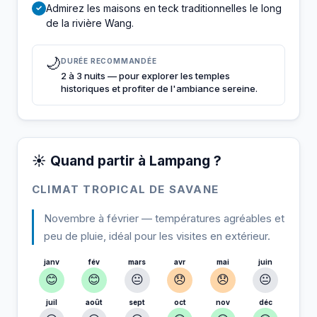
Admirez les maisons en teck traditionnelles le long
✓
de la rivière Wang.
🌙
DURÉE RECOMMANDÉE
2 à 3 nuits — pour explorer les temples
historiques et profiter de l'ambiance sereine.
☀️ Quand partir à Lampang ?
CLIMAT TROPICAL DE SAVANE
Novembre à février — températures agréables et
peu de pluie, idéal pour les visites en extérieur.
janv
fév
mars
avr
mai
juin
😊
😊
😐
😞
😞
😐
juil
août
sept
oct
nov
déc