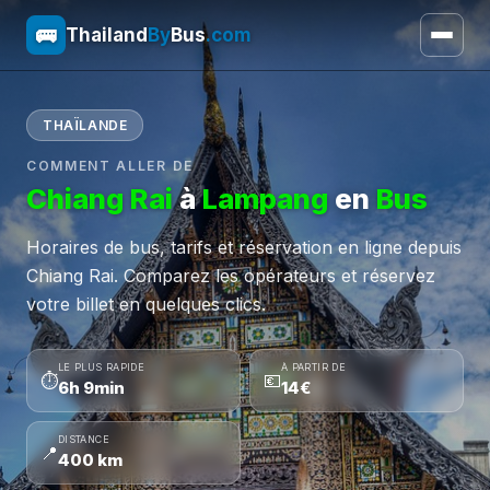
🚌
Thailand
By
Bus
.com
THAÏLANDE
COMMENT ALLER DE
Chiang Rai
à
Lampang
en
Bus
Horaires de bus, tarifs et réservation en ligne depuis
Chiang Rai. Comparez les opérateurs et réservez
votre billet en quelques clics.
LE PLUS RAPIDE
À PARTIR DE
⏱
💶
6h 9min
14€
DISTANCE
📍
400 km