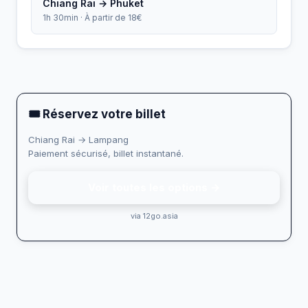
Chiang Rai → Phuket
1h 30min · À partir de 18€
🎟 Réservez votre billet
Chiang Rai → Lampang
Paiement sécurisé, billet instantané.
Voir toutes les options →
via 12go.asia