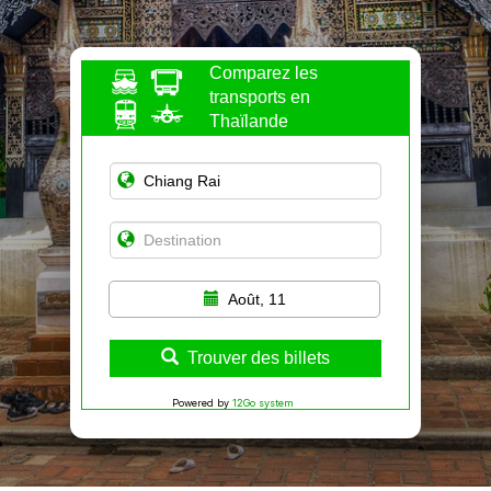
Comparez les
transports en
Thaïlande
Août, 11
Trouver des billets
Powered by
12Go system