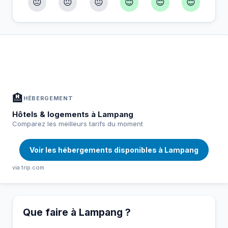
😐
😐
😐
😊
😊
😊
À Lampang — Planifiez votre séjour
📍
Hébergement, activités et bons plans sélectionnés pour vous
🏨
HÉBERGEMENT
Hôtels & logements à Lampang
Comparez les meilleurs tarifs du moment
Voir les hébergements disponibles à Lampang
via trip.com
Que faire à Lampang ?