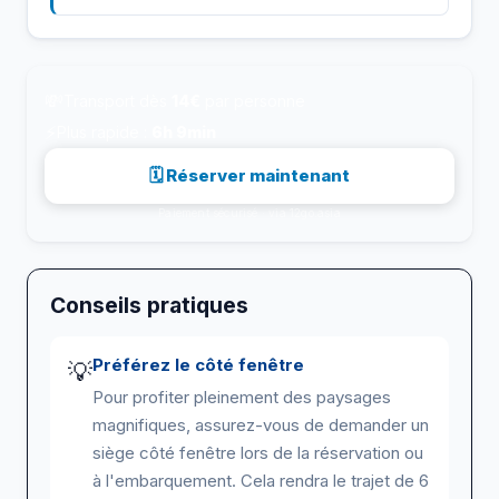
💸
Transport dès
14€
par personne
⚡
Plus rapide :
6h 9min
🗓 Réserver maintenant
Paiement sécurisé · via 12go.asia
Conseils pratiques
Préférez le côté fenêtre
💡
Pour profiter pleinement des paysages
magnifiques, assurez-vous de demander un
siège côté fenêtre lors de la réservation ou
à l'embarquement. Cela rendra le trajet de 6