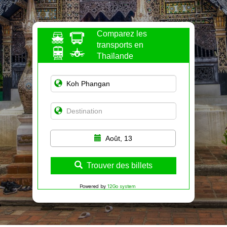
Comparez les
transports en
Thaïlande
Août, 13
Trouver des billets
Powered by
12Go system