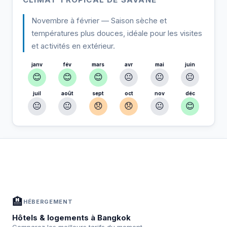
Novembre à février — Saison sèche et
températures plus douces, idéale pour les visites
et activités en extérieur.
janv
fév
mars
avr
mai
juin
😊
😊
😊
😐
😐
😐
juil
août
sept
oct
nov
déc
😐
😐
😞
😞
😐
😊
À Bangkok — Planifiez votre séjour
📍
Hébergement, activités et bons plans sélectionnés pour vous
🏨
HÉBERGEMENT
Hôtels & logements à Bangkok
Comparez les meilleurs tarifs du moment