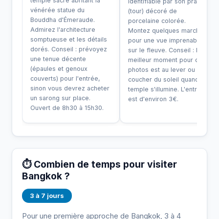
temple sacré abritant la
identifiable par son prang
vénérée statue du
(tour) décoré de
Bouddha d'Émeraude.
porcelaine colorée.
Admirez l'architecture
Montez quelques marches
somptueuse et les détails
pour une vue imprenable
dorés. Conseil : prévoyez
sur le fleuve. Conseil : le
une tenue décente
meilleur moment pour des
(épaules et genoux
photos est au lever ou au
couverts) pour l'entrée,
coucher du soleil quand le
sinon vous devrez acheter
temple s'illumine. L'entrée
un sarong sur place.
est d'environ 3€.
Ouvert de 8h30 à 15h30.
⏱️ Combien de temps pour visiter
Bangkok ?
3 à 7 jours
Pour une première approche de Bangkok, 3 à 4