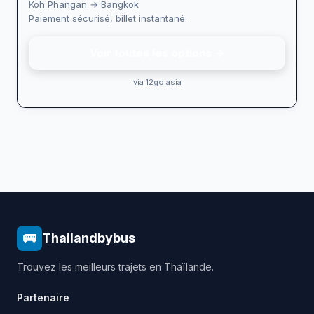
Koh Phangan → Bangkok
Paiement sécurisé, billet instantané.
Voir toutes les options →
via 12go.asia
🚌
Thailandbybus
Trouvez les meilleurs trajets en Thaïlande.
Partenaire