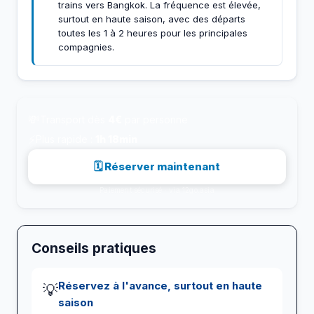
trains vers Bangkok. La fréquence est élevée,
surtout en haute saison, avec des départs
toutes les 1 à 2 heures pour les principales
compagnies.
💸
Transport dès
4€
par personne
⚡
Plus rapide :
1h 18min
🗓 Réserver maintenant
Paiement sécurisé · via 12go.asia
Conseils pratiques
Réservez à l'avance, surtout en haute
💡
saison