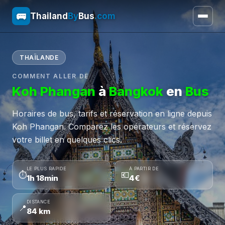
🚌
Thailand
By
Bus
.com
THAÏLANDE
COMMENT ALLER DE
Koh Phangan
à
Bangkok
en
Bus
Horaires de bus, tarifs et réservation en ligne depuis
Koh Phangan. Comparez les opérateurs et réservez
votre billet en quelques clics.
LE PLUS RAPIDE
À PARTIR DE
⏱
💶
1h 18min
4€
DISTANCE
📍
84 km