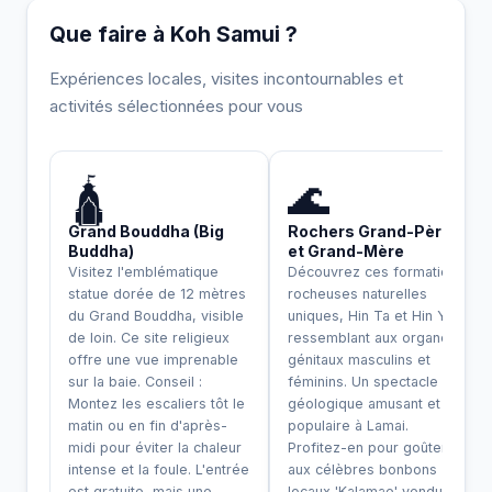
Que faire à Koh Samui ?
Expériences locales, visites incontournables et
activités sélectionnées pour vous
INCONTOURNABLE
🛕
🌊
Grand Bouddha (Big
Rochers Grand-Père
Buddha)
et Grand-Mère
Visitez l'emblématique
Découvrez ces formations
statue dorée de 12 mètres
rocheuses naturelles
du Grand Bouddha, visible
uniques, Hin Ta et Hin Yai,
de loin. Ce site religieux
ressemblant aux organes
offre une vue imprenable
génitaux masculins et
sur la baie. Conseil :
féminins. Un spectacle
Montez les escaliers tôt le
géologique amusant et
matin ou en fin d'après-
populaire à Lamai.
midi pour éviter la chaleur
Profitez-en pour goûter
intense et la foule. L'entrée
aux célèbres bonbons
est gratuite, mais une
locaux 'Kalamae' vendus