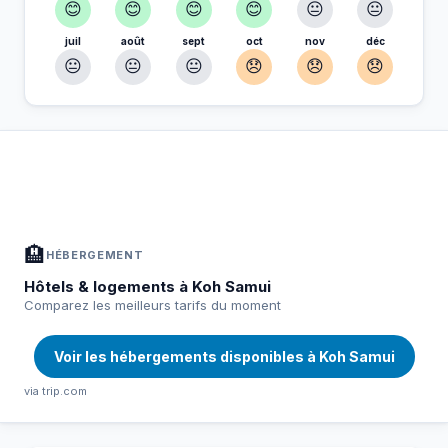
😊
😊
😊
😊
😐
😐
juil
août
sept
oct
nov
déc
😐
😐
😐
😞
😞
😞
À Koh Samui — Planifiez votre séjour
📍
Hébergement, activités et bons plans sélectionnés pour vous
🏨
HÉBERGEMENT
Hôtels & logements à Koh Samui
Comparez les meilleurs tarifs du moment
Voir les hébergements disponibles à Koh Samui
via trip.com