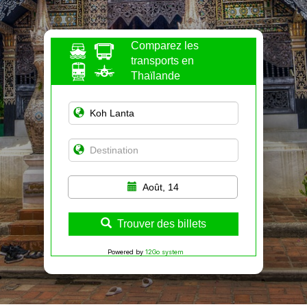
Comparez les
transports en
Thaïlande
Août, 14
Trouver des billets
Powered by
12Go system