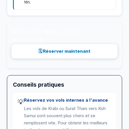
16h.
💸
Transport dès
35€
par personne
⚡
Plus rapide :
1h
🗓 Réserver maintenant
Paiement sécurisé · via 12go.asia
Conseils pratiques
Réservez vos vols internes à l'avance
💡
Les vols de Krabi ou Surat Thani vers Koh
Samui sont souvent plus chers et se
remplissent vite. Pour obtenir les meilleurs