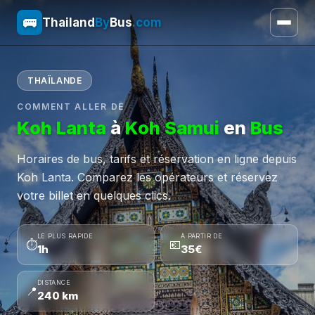
🚌
Thailand
By
Bus
.com
THAÏLANDE
COMMENT ALLER DE
Koh Lanta
à
Koh Samui
en
Bus
Horaires de bus, tarifs et réservation en ligne depuis
Koh Lanta. Comparez les opérateurs et réservez
votre billet en quelques clics.
LE PLUS RAPIDE
À PARTIR DE
⏱
💶
1h
35€
DISTANCE
📍
240 km