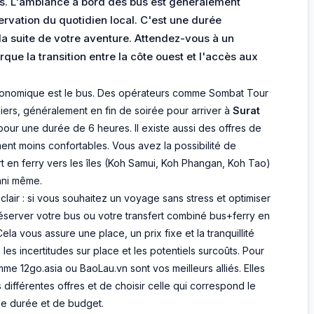
ues. L'ambiance à bord des bus est généralement
ervation du quotidien local. C'est une durée
 la suite de votre aventure. Attendez-vous à un
ue la transition entre la côte ouest et l'accès aux
t économique est le bus. Des opérateurs comme Sombat Tour
iers, généralement en fin de soirée pour arriver à
Surat
 pour une durée de 6 heures. Il existe aussi des offres de
ment moins confortables. Vous avez la possibilité de
rt en ferry vers les îles (Koh Samui, Koh Phangan, Koh Tao)
hani même.
clair : si vous souhaitez un voyage sans stress et optimiser
erver votre bus ou votre transfert combiné bus+ferry en
ela vous assure une place, un prix fixe et la tranquillité
z les incertitudes sur place et les potentiels surcoûts. Pour
me 12go.asia ou BaoLau.vn sont vos meilleurs alliés. Elles
différentes offres et de choisir celle qui correspond le
de durée et de budget.