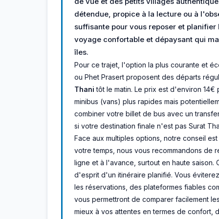
de vue et des petits villages authentiq
détendue, propice à la lecture ou à l'obs
suffisante pour vous reposer et planifier
voyage confortable et dépaysant qui marq
îles.
Pour ce trajet, l'option la plus courante e
ou Phet Prasert proposent des départs régul
Thani
tôt le matin. Le prix est d'environ 14€
minibus (vans) plus rapides mais potentielle
combiner votre billet de bus avec un transfe
si votre destination finale n'est pas Surat T
Face aux multiples options, notre conseil est 
votre temps, nous vous recommandons de rés
ligne et à l'avance, surtout en haute saison. C
d'esprit d'un itinéraire planifié. Vous évitere
les réservations, des plateformes fiables com
vous permettront de comparer facilement les 
mieux à vos attentes en termes de confort, 