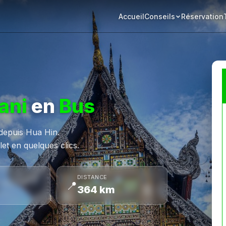
Accueil
Réservation
Conseils
ani
en
Bus
 depuis Hua Hin.
et en quelques clics.
DISTANCE
📍
364 km