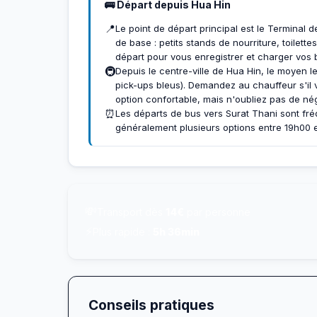
🚌 Départ depuis Hua Hin
📍
Le point de départ principal est le Terminal
de base : petits stands de nourriture, toilett
départ pour vous enregistrer et charger vos
🚇
Depuis le centre-ville de Hua Hin, le moyen le
pick-ups bleus). Demandez au chauffeur s'il v
option confortable, mais n'oubliez pas de négo
⏰
Les départs de bus vers Surat Thani sont fréq
généralement plusieurs options entre 19h00 et
💸
Transport dès
14€
par personne
⚡
Plus rapide :
5h 36min
Conseils pratiques