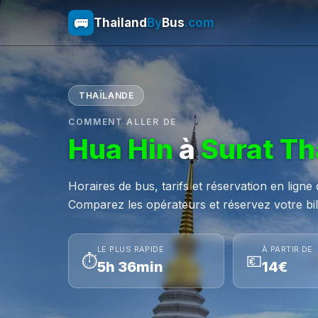
🚌
Thailand
By
Bus
.com
THAÏLANDE
COMMENT ALLER DE
Hua Hin
à
Surat Th
Horaires de bus, tarifs et réservation en ligne
Comparez les opérateurs et réservez votre bill
LE PLUS RAPIDE
À PARTIR DE
⏱
💶
5h 36min
14€