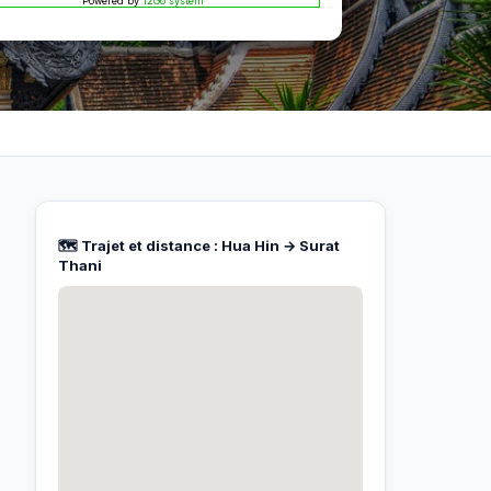
Powered by
12Go system
🗺️ Trajet et distance : Hua Hin → Surat
Thani