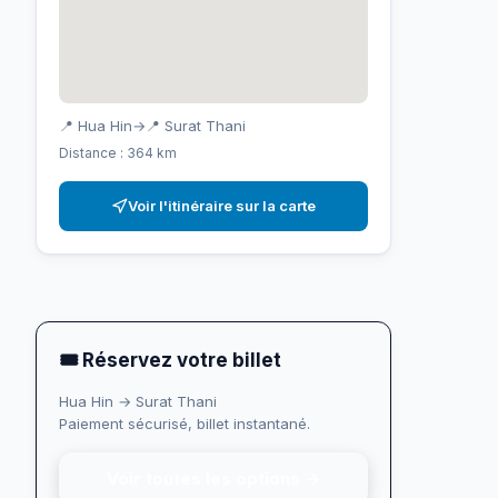
📍 Hua Hin
→
📍 Surat Thani
Distance : 364 km
Voir l'itinéraire sur la carte
🎟 Réservez votre billet
Hua Hin → Surat Thani
Paiement sécurisé, billet instantané.
Voir toutes les options →