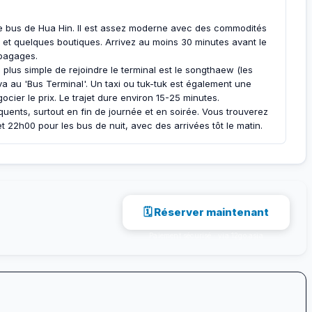
 de bus de Hua Hin. Il est assez moderne avec des commodités
es et quelques boutiques. Arrivez au moins 30 minutes avant le
 bagages.
 plus simple de rejoindre le terminal est le songthaew (les
a au 'Bus Terminal'. Un taxi ou tuk-tuk est également une
cier le prix. Le trajet dure environ 15-25 minutes.
uents, surtout en fin de journée et en soirée. Vous trouverez
 22h00 pour les bus de nuit, avec des arrivées tôt le matin.
🗓 Réserver maintenant
Paiement sécurisé · via 12go.asia