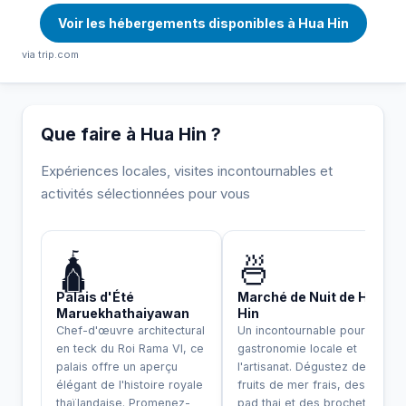
Voir les hébergements disponibles à Hua Hin
via trip.com
Que faire à Hua Hin ?
Expériences locales, visites incontournables et
activités sélectionnées pour vous
INCONTOURNABLE
🛕
🍜
Palais d'Été
Marché de Nuit de Hua
Maruekhathaiyawan
Hin
Chef-d'œuvre architectural
Un incontournable pour la
en teck du Roi Rama VI, ce
gastronomie locale et
palais offre un aperçu
l'artisanat. Dégustez des
élégant de l'histoire royale
fruits de mer frais, des
thaïlandaise. Promenez-
pad thai et des brochettes.