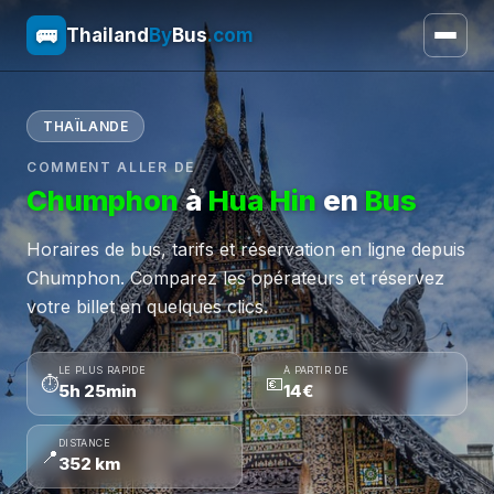
🚌
Thailand
By
Bus
.com
THAÏLANDE
COMMENT ALLER DE
Chumphon
à
Hua Hin
en
Bus
Horaires de bus, tarifs et réservation en ligne depuis
Chumphon. Comparez les opérateurs et réservez
votre billet en quelques clics.
LE PLUS RAPIDE
À PARTIR DE
⏱
💶
5h 25min
14€
DISTANCE
📍
352 km