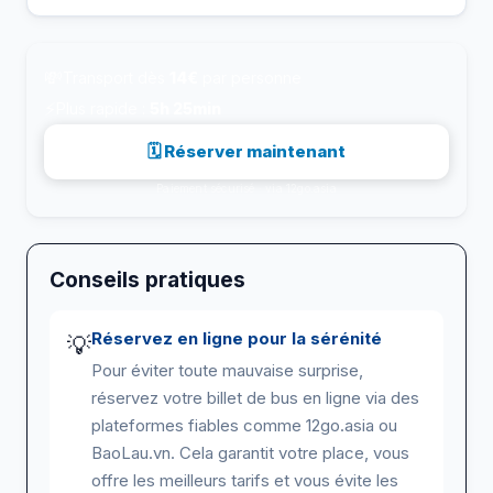
💸
Transport dès
14€
par personne
⚡
Plus rapide :
5h 25min
🗓 Réserver maintenant
Paiement sécurisé · via 12go.asia
Conseils pratiques
Réservez en ligne pour la sérénité
💡
Pour éviter toute mauvaise surprise,
réservez votre billet de bus en ligne via des
plateformes fiables comme 12go.asia ou
BaoLau.vn. Cela garantit votre place, vous
offre les meilleurs tarifs et vous évite les