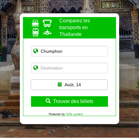
Comparez les
transports en
Thaïlande
Août, 14
Trouver des billets
Powered by
12Go system