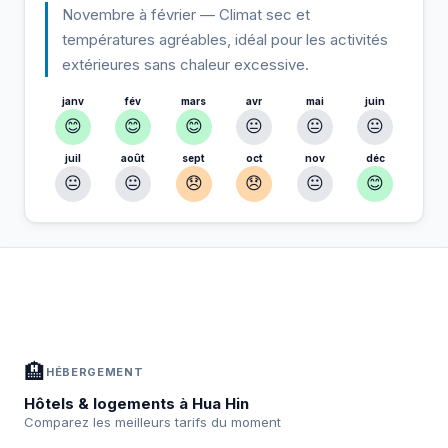
Novembre à février — Climat sec et
températures agréables, idéal pour les activités
extérieures sans chaleur excessive.
janv
fév
mars
avr
mai
juin
😊
😊
😊
😐
😐
😐
juil
août
sept
oct
nov
déc
😐
😐
😞
😞
😐
😊
À Hua Hin — Planifiez votre séjour
📍
Hébergement, activités et bons plans sélectionnés pour vous
🏨
HÉBERGEMENT
Hôtels & logements à Hua Hin
Comparez les meilleurs tarifs du moment