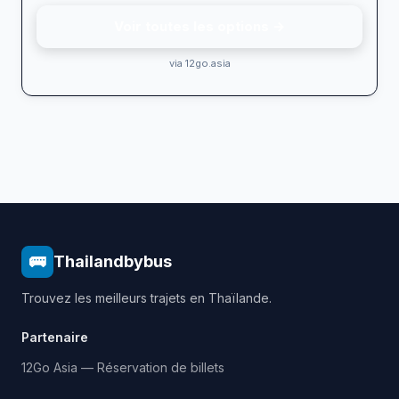
Voir toutes les options →
via 12go.asia
🚌
Thailandbybus
Trouvez les meilleurs trajets en Thaïlande.
Partenaire
12Go Asia — Réservation de billets