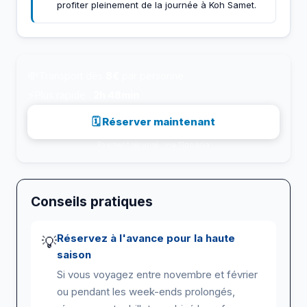
profiter pleinement de la journée à Koh Samet.
💸
Transport dès
8€
par personne
⚡
Plus rapide :
2h 48min
🗓 Réserver maintenant
Paiement sécurisé · via 12go.asia
Conseils pratiques
Réservez à l'avance pour la haute
💡
saison
Si vous voyagez entre novembre et février
ou pendant les week-ends prolongés,