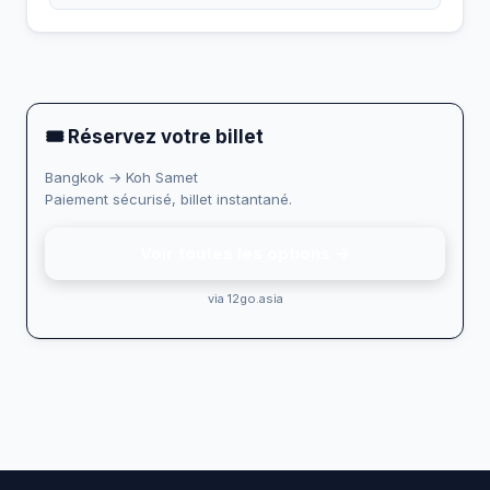
🎟 Réservez votre billet
Bangkok → Koh Samet
Paiement sécurisé, billet instantané.
Voir toutes les options →
via 12go.asia