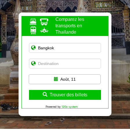
Comparez les
transports en
Thaïlande
Août, 11
Trouver des billets
Powered by
12Go system