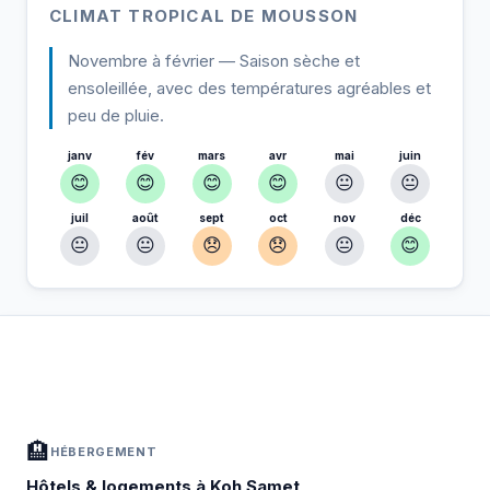
CLIMAT TROPICAL DE MOUSSON
Novembre à février — Saison sèche et
ensoleillée, avec des températures agréables et
peu de pluie.
janv
fév
mars
avr
mai
juin
😊
😊
😊
😊
😐
😐
juil
août
sept
oct
nov
déc
😐
😐
😞
😞
😐
😊
À Koh Samet — Planifiez votre séjour
📍
Hébergement, activités et bons plans sélectionnés pour vous
🏨
HÉBERGEMENT
Hôtels & logements à Koh Samet