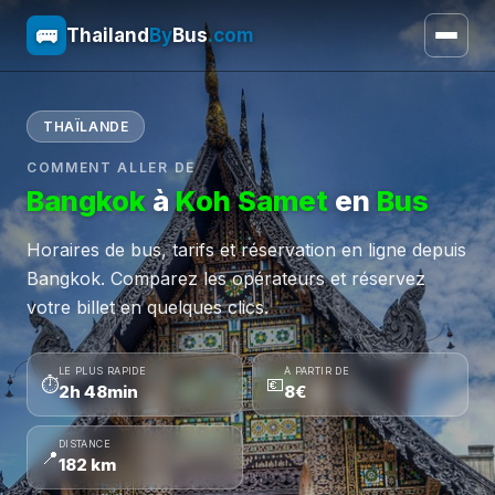
🚌
Thailand
By
Bus
.com
THAÏLANDE
COMMENT ALLER DE
Bangkok
à
Koh Samet
en
Bus
Horaires de bus, tarifs et réservation en ligne depuis
Bangkok. Comparez les opérateurs et réservez
votre billet en quelques clics.
LE PLUS RAPIDE
À PARTIR DE
⏱
💶
2h 48min
8€
DISTANCE
📍
182 km