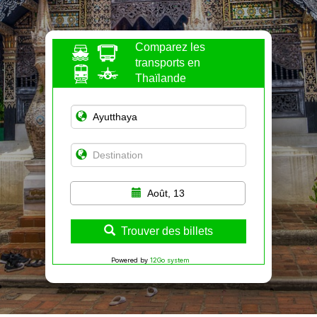
Comparez les
transports en
Thaïlande
Août, 13
Trouver des billets
Powered by
12Go system