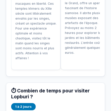
le Grand, offre un aperçu
macaques en liberté. Ces
fascinant de l'histoire
temples khmers du XIIIe
siamoise. Il abrite plusieurs
siècle sont littéralement
musées exposant des
envahis par les singes,
artefacts de l'époque.
créant un spectacle unique.
Prévoyez au moins 2
Pour une expérience
heures pour explorer les
optimale et moins
jardins et les bâtiments
chaotique, visitez tôt le
restaurés. L'entrée coûte
matin quand les singes
généralement quelques
sont moins nourris et plus
euros.
actifs. Attention à vos
affaires !
⏱️ Combien de temps pour visiter
Lopburi ?
1 à 2 jours