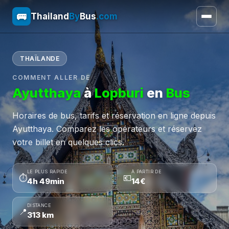
🚌
Thailand
By
Bus
.com
THAÏLANDE
COMMENT ALLER DE
Ayutthaya
à
Lopburi
en
Bus
Horaires de bus, tarifs et réservation en ligne depuis
Ayutthaya. Comparez les opérateurs et réservez
votre billet en quelques clics.
LE PLUS RAPIDE
À PARTIR DE
⏱
💶
4h 49min
14€
DISTANCE
📍
313 km