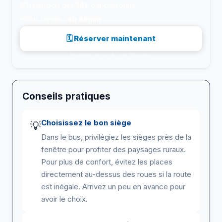
💸
Transport dès
14€
par personne
⚡
Plus rapide :
4h 49min
🗓 Réserver maintenant
Paiement sécurisé · via 12go.asia
Conseils pratiques
Choisissez le bon siège
💡
Dans le bus, privilégiez les sièges près de la
fenêtre pour profiter des paysages ruraux.
Pour plus de confort, évitez les places
directement au-dessus des roues si la route
est inégale. Arrivez un peu en avance pour
avoir le choix.