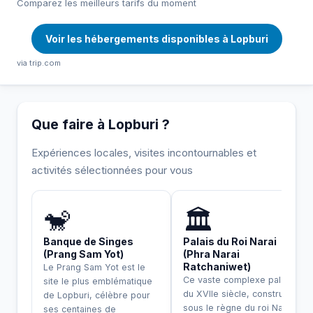
Comparez les meilleurs tarifs du moment
Voir les hébergements disponibles à Lopburi
via trip.com
Que faire à Lopburi ?
Expériences locales, visites incontournables et
activités sélectionnées pour vous
INCONTOURNABLE
🐒
🏛️
Banque de Singes
Palais du Roi Narai
(Prang Sam Yot)
(Phra Narai
Ratchaniwet)
Le Prang Sam Yot est le
Ce vaste complexe palatial
site le plus emblématique
du XVIIe siècle, construit
de Lopburi, célèbre pour
sous le règne du roi Narai
ses centaines de