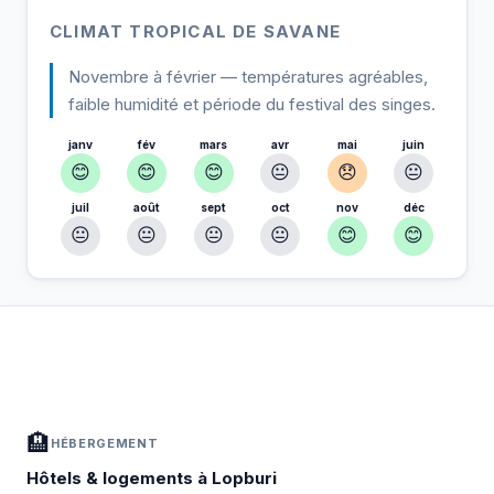
CLIMAT TROPICAL DE SAVANE
Novembre à février — températures agréables,
faible humidité et période du festival des singes.
janv
fév
mars
avr
mai
juin
😊
😊
😊
😐
😞
😐
juil
août
sept
oct
nov
déc
😐
😐
😐
😐
😊
😊
À Lopburi — Planifiez votre séjour
📍
Hébergement, activités et bons plans sélectionnés pour vous
🏨
HÉBERGEMENT
Hôtels & logements à Lopburi