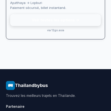
Ayutthaya → Lopburi
Paiement sécurisé, billet instantané.
Voir toutes les options →
via 12go.asia
🚌
Thailandbybus
Trouvez les meilleurs trajets en Thaïlande.
Partenaire